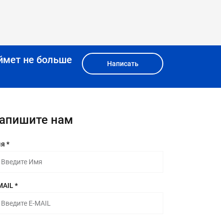
ймет не больше
Написать
апишите нам
я *
MAIL *