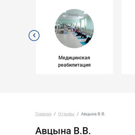
ису ОМС
Медицинская
реабилитация
Главная
Отзывы
Авцына В.В.
Авцына В.В.