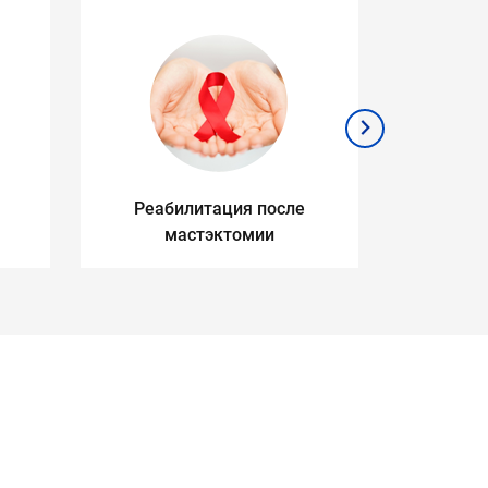
Реабилитация после
Уч
мастэктомии